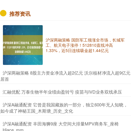
推荐资讯
沪深两融策略 国防军工领涨全市场，长城军
工、航天电子涨停！512810直线冲高
1.33%，近5日连续吸金超1.44亿元
​沪深两融策略 8股主力资金净流入超2亿元 沃尔核材净流入超9亿元
居首
​汇融优配 万泰生物半年业绩由盈转亏 疫苗与IVD业务双线承压
​沪深A融通配资 它曾是我国藏族的一部分，独立600年无人知晓，
如今成了神秘王国_木斯塘_历史_文化
​沪深A融通配资 丰田海狮9座 大空间大排量MPV商务车_座椅
_Hiace_mm