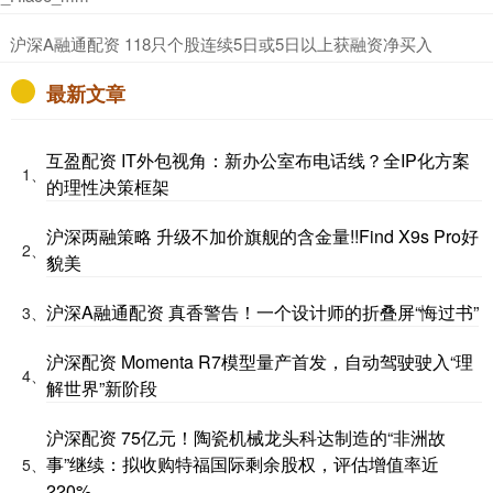
​沪深A融通配资 118只个股连续5日或5日以上获融资净买入
最新文章
互盈配资 IT外包视角：新办公室布电话线？全IP化方案
1、
的理性决策框架
沪深两融策略 升级不加价旗舰的含金量!!Find X9s Pro好
2、
貌美
沪深A融通配资 真香警告！一个设计师的折叠屏“悔过书”
3、
沪深配资 Momenta R7模型量产首发，自动驾驶驶入“理
4、
解世界”新阶段
沪深配资 75亿元！陶瓷机械龙头科达制造的“非洲故
事”继续：拟收购特福国际剩余股权，评估增值率近
5、
220%