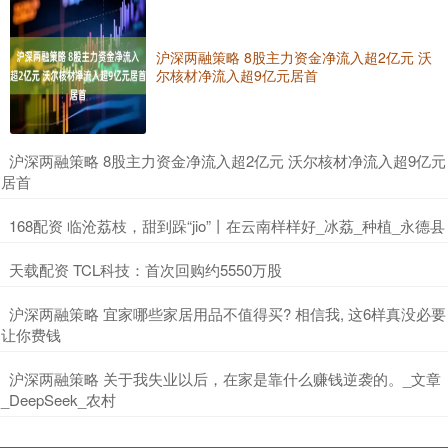
沪深两融策略 8股主力资金净流入超2亿元 沃
尔核材净流入超9亿元居首
​沪深两融策略 8股主力资金净流入超2亿元 沃尔核材净流入超9亿元
居首
​168配资 临沧荔枝，甜到跺“jio”丨在云南样样好_冰荔_种植_永德县
​天载配资 TCL科技：首次回购约5550万股
​沪深两融策略 宜家哪些家居用品不值得买? 相信我, 这6样真没必要
让你费钱
​沪深两融策略 关于我失业以后，在家是靠什么赚钱逆袭的。_文章
_DeepSeek_农村