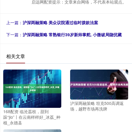
启远网配资提示：文章来自网络，不代表本站观点。
上一篇：
沪深两融策略 美众议院通过临时拨款法案
下一篇：
沪深两融策略 常熟银行39岁新帅掌舵, 小微破局隐忧藏
相关文章
沪深两融策略 坦克500高调返
场，越野市场再洗牌
168配资 临沧荔枝，甜到
跺“jio”丨在云南样样好_冰荔_种
植_永德县