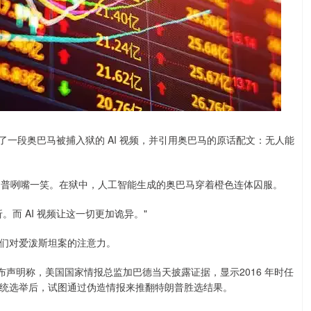
布了一段奥巴马被捕入狱的 AI 视频，并引用奥巴马的原话配文：无人能
，特朗普咧嘴一笑。在狱中，人工智能生成的奥巴马穿着橙色连体囚服。
而 AI 视频让这一切更加诡异。"
们对爱泼斯坦案的注意力。
布声明称，美国国家情报总监加巴德当天披露证据，显示2016 年时任
统选举后，试图通过伪造情报来推翻特朗普胜选结果。