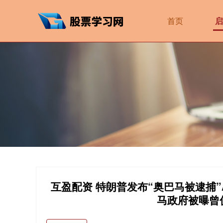
首页
启
互盈配资 特朗普发布“奥巴马被逮捕
马政府被曝曾