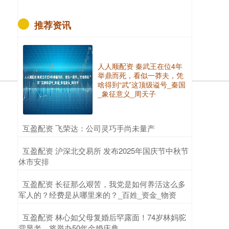
推荐资讯
人人顺配资 秦武王在位4年
举鼎而死，看似一莽夫，凭
啥得到“武”这顶级谥号_秦国
_象征意义_周天子
​互盈配资 飞荣达：公司灵巧手尚未量产
​互盈配资 沪深北交易所 发布2025年国庆节中秋节
休市安排
​互盈配资 长征那么艰苦，我党是如何养活这么多
军人的？经费是从哪里来的？_百姓_资金_物资
​互盈配资 林心如父母复婚后罕露面！74岁林妈驼
背显老，将举办50年金婚庆典