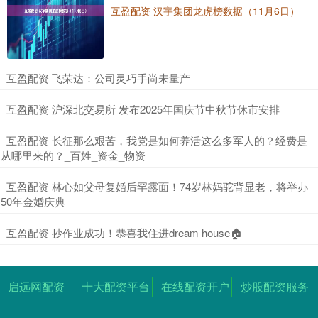
互盈配资 汉宇集团龙虎榜数据（11月6日）
​互盈配资 飞荣达：公司灵巧手尚未量产
​互盈配资 沪深北交易所 发布2025年国庆节中秋节休市安排
​互盈配资 长征那么艰苦，我党是如何养活这么多军人的？经费是
从哪里来的？_百姓_资金_物资
​互盈配资 林心如父母复婚后罕露面！74岁林妈驼背显老，将举办
50年金婚庆典
​互盈配资 抄作业成功！恭喜我住进dream house🏠
启远网配资
十大配资平台
在线配资开户
炒股配资服务