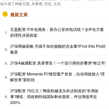
如今成了神秘王国_木斯塘_历史_文化
最新文章
互盈配资 IT外包视角：新办公室布电话线？全IP化方案
1、
的理性决策框架
沪深两融策略 升级不加价旗舰的含金量!!Find X9s Pro好
2、
貌美
沪深A融通配资 真香警告！一个设计师的折叠屏“悔过书”
3、
沪深配资 Momenta R7模型量产首发，自动驾驶驶入“理
4、
解世界”新阶段
沪深配资 75亿元！陶瓷机械龙头科达制造的“非洲故
事”继续：拟收购特福国际剩余股权，评估增值率近
5、
220%