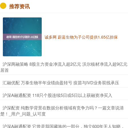
推荐资讯
诚多网 蔚蓝生物为子公司提供1.65亿担保
​沪深两融策略 8股主力资金净流入超2亿元 沃尔核材净流入超9亿元
居首
​汇融优配 万泰生物半年业绩由盈转亏 疫苗与IVD业务双线承压
​沪深A融通配资 118只个股连续5日或5日以上获融资净买入
​沪深配资 纯数学背景在数据分析领域有竞争力吗？一篇文章说清
楚！_用户_问题_认可度
​沪深A融通配资 它曾是我国藏族的一部分，独立600年无人知晓，