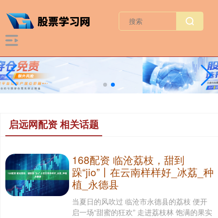
启远网配资 相关话题
168配资 临沧荔枝，甜到
跺“jio”丨在云南样样好_冰荔_种
植_永德县
当夏日的风吹过 临沧市永德县的荔枝 便开
启一场“甜蜜的狂欢” 走进荔枝林 饱满的果实