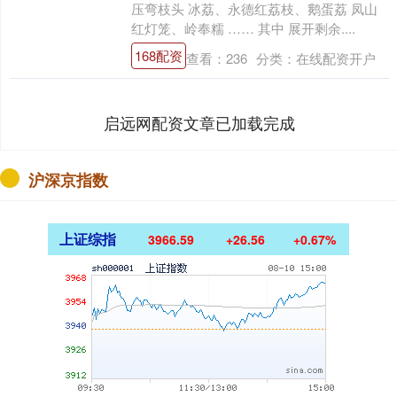
压弯枝头 冰荔、永德红荔枝、鹅蛋荔 凤山
红灯笼、岭奉糯 …… 其中 展开剩余....
168配资
查看：
236
分类：
在线配资开户
启远网配资文章已加载完成
沪深京指数
上证综指
3966.59
+26.56
+0.67%