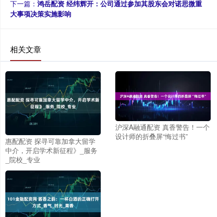
下一篇：
鸿岳配资 经纬辉开：公司通过参加其股东会对诺思微重
大事项决策实施影响
相关文章
沪深A融通配资 真香警告！一个
设计师的折叠屏“悔过书”
惠配配资 探寻可靠加拿大留学
中介，开启学术新征程》_服务
_院校_专业