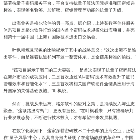
部署抗量子密码服务平台，平台支持抗量子算法国际标准和国密候选
标准，实现签名验签、加解密、密钥管理等功能的抗量子升级。
出海业务是格尔软件的另一亮点。据介绍，上述某数字信任服务
体系项目是格尔软件打造的国内首个密码技术规模化出海项目，并亮
相第十一届中国（上海）国际技术进出口交易会。
叶枫精炼且形象的比喻揭示了其中的战略意义：“这次出海不是输
出零件，而是连着轨道和列车这一整套体系，是全链条标准的输出。”
“该项目展示了我们的三大突破，一是首次实现了抗量子密码算法
在海外市场的成功应用，二是首次通过‘AI+密码’技术有效提升了证书
管理效率和智能化水平，三是首次将相关国产软硬件全链条应用于海
外国家的关键基础设施。”叶枫说。
然而，挑战从未远离。格尔软件的应对之策，是持续投入与生态
聚合。“这条路没有窍门，更没有捷径。”在叶枫看来，只有准确研判
行业发展态势，不断进行技术投入，才有希望带来发展机遇。
在数字化浪潮下，这家深耕密码技术二十余年的上海企业，正站
在“量子风暴”中心，以其自身努力证明了在这场静默的革命中，中国