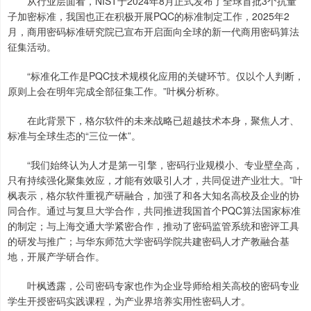
从行业层面看，NIST于2024年8月正式发布了全球首批3个抗量
子加密标准，我国也正在积极开展PQC的标准制定工作，2025年2
月，商用密码标准研究院已宣布开启面向全球的新一代商用密码算法
征集活动。
“标准化工作是PQC技术规模化应用的关键环节。仅以个人判断，
原则上会在明年完成全部征集工作。”叶枫分析称。
在此背景下，格尔软件的未来战略已超越技术本身，聚焦人才、
标准与全球生态的“三位一体”。
“我们始终认为人才是第一引擎，密码行业规模小、专业壁垒高，
只有持续强化聚集效应，才能有效吸引人才，共同促进产业壮大。”叶
枫表示，格尔软件重视产研融合，加强了和各大知名高校及企业的协
同合作。通过与复旦大学合作，共同推进我国首个PQC算法国家标准
的制定；与上海交通大学紧密合作，推动了密码监管系统和密评工具
的研发与推广；与华东师范大学密码学院共建密码人才产教融合基
地，开展产学研合作。
叶枫透露，公司密码专家也作为企业导师给相关高校的密码专业
学生开授密码实践课程，为产业界培养实用性密码人才。