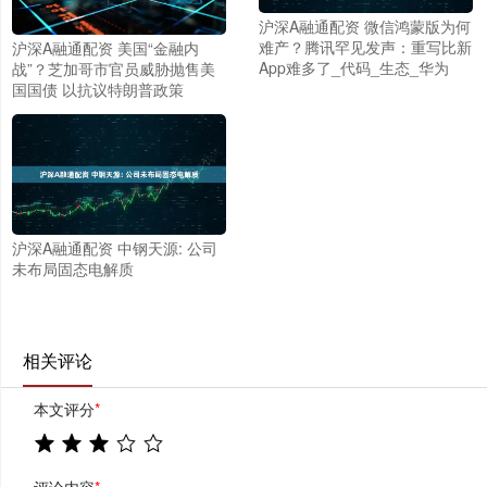
沪深A融通配资 微信鸿蒙版为何
难产？腾讯罕见发声：重写比新
沪深A融通配资 美国“金融内
App难多了_代码_生态_华为
战”？芝加哥市官员威胁抛售美
国国债 以抗议特朗普政策
沪深A融通配资 中钢天源: 公司
未布局固态电解质
相关评论
本文评分
*