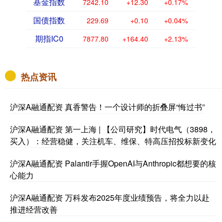
基金指数
7242.10
+12.30
+0.17%
国债指数
229.69
+0.10
+0.04%
期指IC0
7877.80
+164.40
+2.13%
热点资讯
沪深A融通配资 真香警告！一个设计师的折叠屏“悔过书”
沪深A融通配资 第一上海 | 【公司研究】时代电气（3898，
买入）：经营稳健，关注机车、维保、特高压招投标新变化
沪深A融通配资 Palantir手握OpenAI与Anthropic都想要的核
心能力
沪深A融通配资 万科发布2025年度业绩预告，将全力以赴
推进经营改善