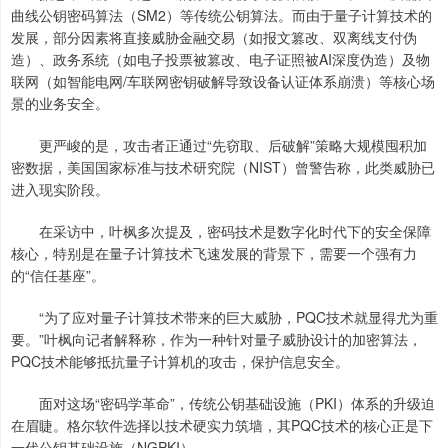
曲线公钥密码算法（SM2）等传统公钥算法。而由于量子计算技术的
发展，部分因素将直接威胁金融交易（如报文篡改、双离线支付伪
造）、政务系统（如电子投票被篡改、电子证照被AI深度伪造）及物
联网（如智能电网/车联网密钥破解导致设备认证体系崩溃）等核心场
景的业务安全。
更严峻的是，攻击者正通过“先窃取、后破解”策略大规模囤积加
密数据，美国国家标准与技术研究院（NIST）曾警告称，此类威胁已
进入现实阶段。
在采访中，叶枫多次提及，密码技术是数字化时代下的安全保障
核心，特别是在量子计算技术飞速发展的背景下，需要一个强有力
的“信任基座”。
“为了应对量子计算技术带来的巨大威胁，PQC技术就显得尤为重
要。”叶枫向记者解释称，作为一种针对量子威胁设计的加密算法，
PQC技术能够抵抗量子计算机的攻击，保护信息安全。
面对这场“密码学革命”，传统公钥基础设施（PKI）体系的升级迫
在眉睫。格尔软件选择以技术硬实力筑墙，其PQC技术的核心正是下
一代公钥基础设施（NGPKI）。