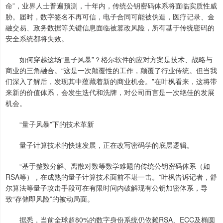
命”，业界人士普遍预测，十年内，传统公钥密码体系将面临实质性威
胁。届时，数字签名不再可信，电子合同可能被伪造，医疗记录、金
融交易、政务数据等关键信息面临被篡改风险，所有基于传统密码的
安全系统都将失效。
如何穿越这场“量子风暴”？格尔软件的应对方案是技术、战略与
商业的三角融合。“这是一次颠覆性的工作，颠覆了行业传统。但当我
们深入了解后，发现其中蕴藏着新的商业机会。”在叶枫看来，这将带
来新的价值体系，会发生迭代和洗牌，对公司而言是一次绝佳的发展
机会。
“量子风暴”下的技术革新
量子计算技术的快速发展，正在改写密码学的底层逻辑。
“基于整数分解、离散对数等数学难题的传统公钥密码体系（如
RSA等），在成熟的量子计算技术面前不堪一击。”叶枫告诉记者，舒
尔算法等量子攻击手段可在有限时间内破解现有公钥加密体系，导
致“存储即风险”的被动局面。
据悉，当前全球超80%的数字身份系统仍依赖RSA、ECC及椭圆