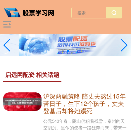
启远网配资 相关话题
沪深两融策略 陪丈夫熬过15年
苦日子，生下12个孩子，丈夫
登基后却将她赐死
公元540年春，陇山仍积着残雪，秦州的天
空阴沉。皇帝的使者一路狂奔而来，带来一