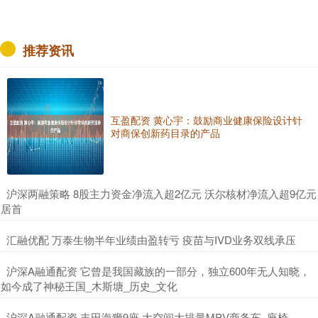
推荐资讯
互盈配资 黄心宇：鼓励商业健康保险设计针
对商保创新药目录的产品
​沪深两融策略 8股主力资金净流入超2亿元 沃尔核材净流入超9亿元
居首
​汇融优配 万泰生物半年业绩由盈转亏 疫苗与IVD业务双线承压
​沪深A融通配资 它曾是我国藏族的一部分，独立600年无人知晓，
如今成了神秘王国_木斯塘_历史_文化
​沪深A融通配资 丰田海狮9座 大空间大排量MPV商务车_座椅