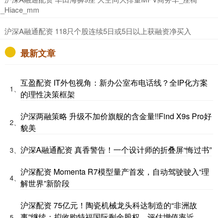
_Hiace_mm
​沪深A融通配资 118只个股连续5日或5日以上获融资净买入
最新文章
互盈配资 IT外包视角：新办公室布电话线？全IP化方案
1、
的理性决策框架
沪深两融策略 升级不加价旗舰的含金量!!Find X9s Pro好
2、
貌美
沪深A融通配资 真香警告！一个设计师的折叠屏“悔过书”
3、
沪深配资 Momenta R7模型量产首发，自动驾驶驶入“理
4、
解世界”新阶段
沪深配资 75亿元！陶瓷机械龙头科达制造的“非洲故
事”继续：拟收购特福国际剩余股权，评估增值率近
5、