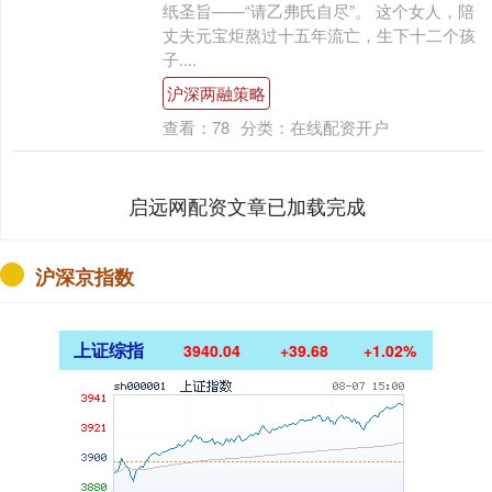
纸圣旨——“请乙弗氏自尽”。 这个女人，陪
丈夫元宝炬熬过十五年流亡，生下十二个孩
子....
沪深两融策略
查看：
78
分类：
在线配资开户
启远网配资文章已加载完成
沪深京指数
上证综指
3940.04
+39.68
+1.02%