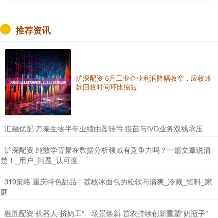
推荐资讯
沪深配资 6月工业企业利润降幅收窄，应收账
款回收时间环比缩短
​汇融优配 万泰生物半年业绩由盈转亏 疫苗与IVD业务双线承压
​沪深配资 纯数学背景在数据分析领域有竞争力吗？一篇文章说清
楚！_用户_问题_认可度
​319策略 重庆特色甜品！荔枝冰面包的松软与清爽_冷藏_馅料_家
庭
​融胜配资 机器人“挤奶工”、场景焕新 首农持续创新重塑“奶瓶子”