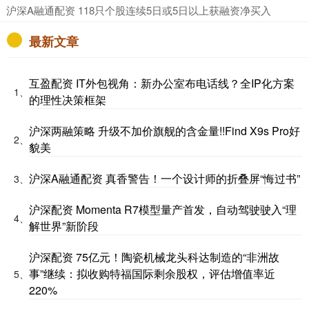
​沪深A融通配资 118只个股连续5日或5日以上获融资净买入
最新文章
互盈配资 IT外包视角：新办公室布电话线？全IP化方案
1、
的理性决策框架
沪深两融策略 升级不加价旗舰的含金量!!Find X9s Pro好
2、
貌美
沪深A融通配资 真香警告！一个设计师的折叠屏“悔过书”
3、
沪深配资 Momenta R7模型量产首发，自动驾驶驶入“理
4、
解世界”新阶段
沪深配资 75亿元！陶瓷机械龙头科达制造的“非洲故
事”继续：拟收购特福国际剩余股权，评估增值率近
5、
220%