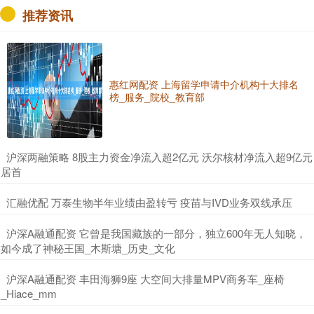
推荐资讯
惠红网配资 上海留学申请中介机构十大排名
榜_服务_院校_教育部
​沪深两融策略 8股主力资金净流入超2亿元 沃尔核材净流入超9亿元
居首
​汇融优配 万泰生物半年业绩由盈转亏 疫苗与IVD业务双线承压
​沪深A融通配资 它曾是我国藏族的一部分，独立600年无人知晓，
如今成了神秘王国_木斯塘_历史_文化
​沪深A融通配资 丰田海狮9座 大空间大排量MPV商务车_座椅
_Hiace_mm