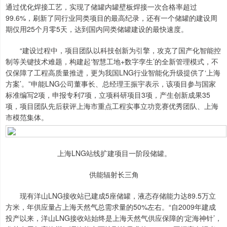
通过优化焊接工艺，实现了储罐内罐壁板焊接一次合格率超过
99.6%，刷新了同行业同类项目的最高纪录，还有一个储罐的建设周
期仅用25个月零5天，达到国内同类储罐建设的最快速度。
“建设过程中，项目团队以科技创新为引擎，攻克了国产化智能控
制等关键技术难题，构建起‘智慧工地+数字孪生’的全新管理模式，不
仅保障了工程高质量推进，更为我国LNG行业智能化升级提供了‘上海
方案’。”申能LNG公司董事长、总经理王振宇表示，该项目参与国家
标准编写2项，申报专利7项，立项科研项目3项，产生创新成果35
项，项目团队先后获评上海市重点工程实事立功竞赛优秀团队、上海
市模范集体。
上海LNG站线扩建项目一阶段储罐。
供能辐射长三角
现有洋山LNG接收站已建成5座储罐，液态存储能力达89.5万立
方米，年供应量占上海天然气总需求量的50%左右。“自2009年建成
投产以来，洋山LNG接收站始终是上海天然气供应保障的‘定海神针’，