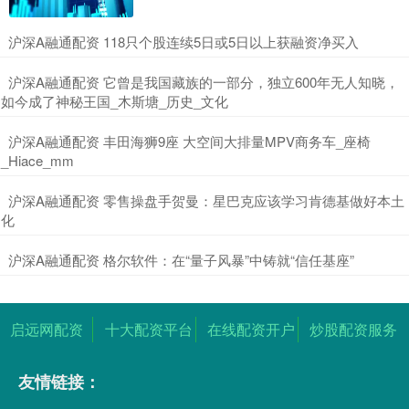
​沪深A融通配资 118只个股连续5日或5日以上获融资净买入
​沪深A融通配资 它曾是我国藏族的一部分，独立600年无人知晓，
如今成了神秘王国_木斯塘_历史_文化
​沪深A融通配资 丰田海狮9座 大空间大排量MPV商务车_座椅
_Hiace_mm
​沪深A融通配资 零售操盘手贺曼：星巴克应该学习肯德基做好本土
化
​沪深A融通配资 格尔软件：在“量子风暴”中铸就“信任基座”
启远网配资
十大配资平台
在线配资开户
炒股配资服务
友情链接：