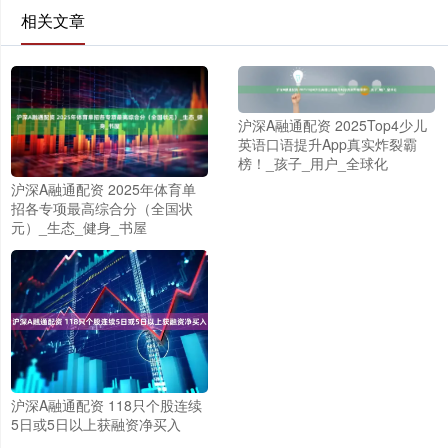
相关文章
沪深A融通配资 2025Top4少儿
英语口语提升App真实炸裂霸
榜！_孩子_用户_全球化
沪深A融通配资 2025年体育单
招各专项最高综合分（全国状
元）_生态_健身_书屋
沪深A融通配资 118只个股连续
5日或5日以上获融资净买入