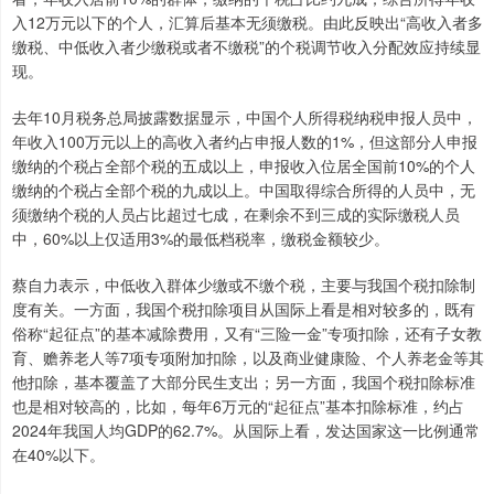
入12万元以下的个人，汇算后基本无须缴税。由此反映出“高收入者多
缴税、中低收入者少缴税或者不缴税”的个税调节收入分配效应持续显
现。
去年10月税务总局披露数据显示，中国个人所得税纳税申报人员中，
年收入100万元以上的高收入者约占申报人数的1%，但这部分人申报
缴纳的个税占全部个税的五成以上，申报收入位居全国前10%的个人
缴纳的个税占全部个税的九成以上。中国取得综合所得的人员中，无
须缴纳个税的人员占比超过七成，在剩余不到三成的实际缴税人员
中，60%以上仅适用3%的最低档税率，缴税金额较少。
蔡自力表示，中低收入群体少缴或不缴个税，主要与我国个税扣除制
度有关。一方面，我国个税扣除项目从国际上看是相对较多的，既有
俗称“起征点”的基本减除费用，又有“三险一金”专项扣除，还有子女教
育、赡养老人等7项专项附加扣除，以及商业健康险、个人养老金等其
他扣除，基本覆盖了大部分民生支出；另一方面，我国个税扣除标准
也是相对较高的，比如，每年6万元的“起征点”基本扣除标准，约占
2024年我国人均GDP的62.7%。从国际上看，发达国家这一比例通常
在40%以下。