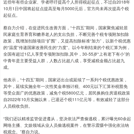
近些年有些企业家、学者呼吁提高个人所得税起征点，不过自2018年
10月1日中国将起征点提高至每月5000元后，官方尚未再次提高个税
起征点。
蔡自力介绍，在促进民生改善方面，“十四五”期间，国家聚焦减轻居
民家庭生育养育和赡养老人的支出负担，不断完善个税专项附加扣除
政策，既增加扣除项目“扩围”，又提高扣除标准“加力”，以新个税优惠
的“温度”传递国家改善民生的“力度”。以今年刚结束的个税汇算为例，
全国有超过1亿人享受专项附加扣除,其中，30-55岁“上有老下有小”的
中青年是主要受益人群，人数占比超八成，享受减税金额占比超九
成。
他表示，“十四五”期间，国家还出台或延续了一系列个税优惠政策，
其中，延续实施全年一次性奖金单独计税、400元以下汇算补税豁免
等受众面广的优惠政策，减免个税5800亿元，居民换购住房退税政策
自2022年10月实施以来，已退还个税111亿元等，有效减轻了这部分
人员税收负担。
“我们还以精准监管促进遵从，坚决依法严查偷逃税，累计曝光60余起
网络主播、文娱领域从业人员偷逃税案件，在警示震慑中强化依法纳
税观念。”蔡自力说。