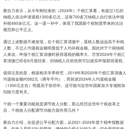
蔡自力表示，从今年刚结束的（2024年）个税汇算看，有超过1亿的
纳税人依法申请退税1300多亿元，还有700多万纳税人自行依法申报
补税480余亿元。这一退一补中，体现了我国新个税制度带来的法治
规范和公平正义。
通过上述数据不难发现，在个税汇算清缴中，退税人数远远高于补税
人数，不过人均退税金额明显低于人均补税金额。因此对于个税纳税
人来说，申报个税汇算清缴时获得退税的概率大。尽管2024年个税汇
算清缴已经在6月底结束，但纳税人目前依然可以据实申报获得退税。
值得注意的是，根据相关学界研究，2019年和2020年个税汇算清缴人
均退税金额约582元（两年平均），而前述2024年人均退税金额
（1300元左右）明显高于前些年。这可能与近些年国家加大专项附加
扣除力度有关。
个税一个重要功能就是调节收入分配，那么经历近些年个税改革之
后，个税收入分配调节功能方面作用几何？
蔡自力介绍，在促进公平分配方面，从2021-2024年度个税申报数据
看，年收入居前10%的群体，缴纳的个税占比约九成；综合所得年收